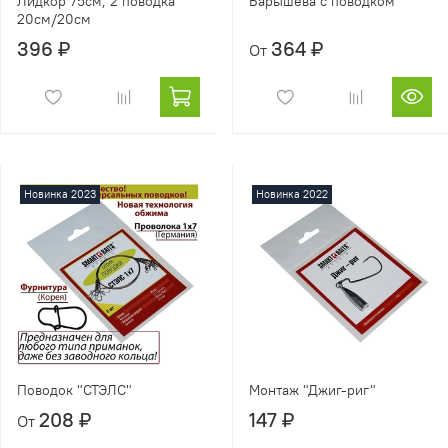
Лидкор 75см, 2 поводка
Барышева с поводком
20см/20см
396 ₽
364 ₽
От
Новинка 2023
Новинка 2022
Поводок "СТЭЛС"
Монтаж "Джиг-риг"
208 ₽
147 ₽
От