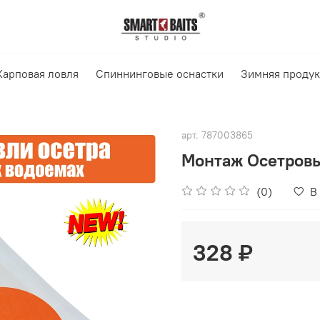
Карповая ловля
Спиннинговые оснастки
Зимняя проду
арт.
787003865
Монтаж Осетровы
(0)
В
328 ₽