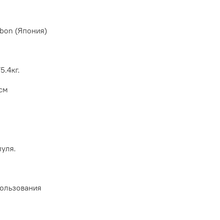
bon (Япония)
5.4кг.
см
пуля.
пользования