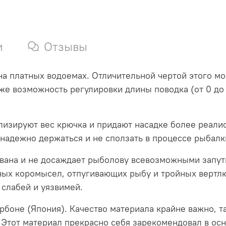
и
Отзывы
а платных водоемах. Отличительной чертой этого мо
 же возможность регулировки длины поводка (от 0 д
лизируют вес крючка и придают насадке более реали
 надежно держаться и не сползать в процессе рыбалк
вана и не досаждает рыболову всевозможными запуты
ых коромысел, отпугивающих рыбу и тройных вертлю
 слабей и уязвимей.
оне (Япония). Качество материала крайне важно, т
. Этот материал прекрасно себя зарекомендовал в ос