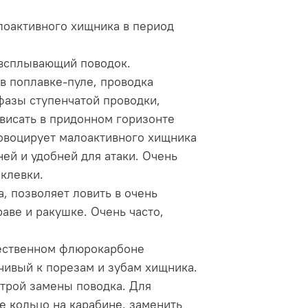
лоактивного хищника в период
, всплывающий поводок.
в поплавке-пуле, проводка
фазы ступенчатой проводки,
висать в придонном горизонте
ровоцирует малоактивного хищника
ней и удобней для атаки. Очень
клевки.
, позволяет ловить в очень
раве и ракушке. Очень часто,
чественном флюрокарбоне
чивый к порезам и зубам хищника.
трой замены поводка. Для
е кольцо на карабине, заменить