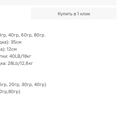
Купить в 1 клик
0гр, 40гр, 60гр, 80гр.
дка): 35см
а): 12см
тки: 40LB/18кг
ка: 28Lb/12,6кг
гр, 20гр, 30гр, 40гр)
0гр,80гр)