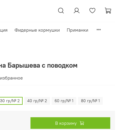
кция
Фидерные кормушки
Приманки
на Барышева с поводком
 избранное
30 гр/№ 2
40 гр/№ 2
60 гр/№ 1
80 гр/№ 1
В корзину