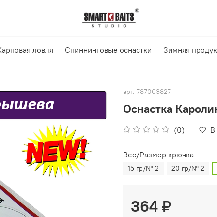
Карповая ловля
Спиннинговые оснастки
Зимняя проду
арт.
787003827
Оснастка Кароли
(0)
В
Вес/Размер крючка
15 гр/№ 2
20 гр/№ 2
364 ₽