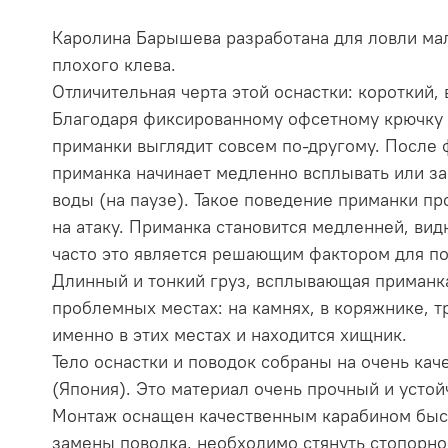
Каролина Барышева разработана для ловли ма
плохого клева.
Отличительная черта этой оснастки: короткий
Благодаря фиксированному офсетному крючку 
приманки выглядит совсем по-другому. После 
приманка начинает медленно всплывать или за
воды (на паузе). Такое поведение приманки п
на атаку. Приманка становится медленней, вид
часто это является решающим фактором для по
Длинный и тонкий груз, всплывающая приманка
проблемных местах: на камнях, в коряжнике, т
именно в этих местах и находится хищник.
Тело оснастки и поводок собраны на очень ка
(Япония). Это материал очень прочный и устой
Монтаж оснащен качественным карабином быс
замены поводка, необходимо стянуть стопорно