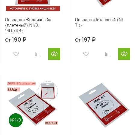
Поводок «Жерличный»
Поводок «Титановый (NI-
(плетеный) N1/0,
TI)»
14Lb/6,4кг
190 ₽
197 ₽
От
От