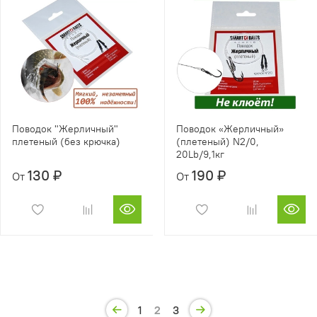
Поводок "Жерличный"
Поводок «Жерличный»
плетеный (без крючка)
(плетеный) N2/0,
20Lb/9,1кг
130 ₽
190 ₽
От
От
1
2
3