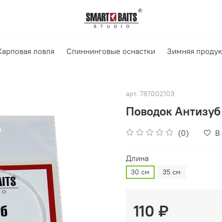
Карповая ловля
Спиннинговые оснастки
Зимняя проду
арт.
787002103
Поводок Антизуб
(0)
В
Длина
30 см
35 см
110 ₽