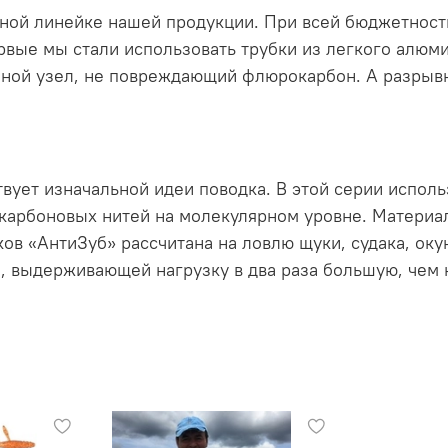
тной линейке нашей продукции. При всей бюджетност
ервые мы стали использовать трубки из легкого алюм
ной узел, не повреждающий флюрокарбон. А разрывн
твует изначальной идеи поводка. В этой серии испо
карбоновых нитей на молекулярном уровне. Материал
ков «АнтиЗуб» рассчитана на ловлю щуки, судака, ок
 выдерживающей нагрузку в два раза большую, чем н