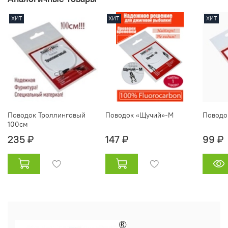
ХИТ
ХИТ
ХИТ
Поводок Троллинговый
Поводок «Щучий»-М
Поводо
100см
235 ₽
147 ₽
99 ₽