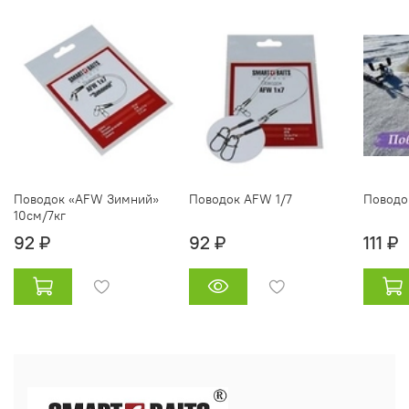
Поводок «AFW Зимний»
Поводок AFW 1/7
Поводо
10см/7кг
92 ₽
92 ₽
111 ₽