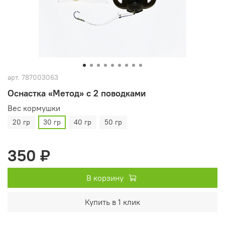
арт.
787003063
Оснастка «Метод» с 2 поводками
Вес кормушки
20 гр
30 гр
40 гр
50 гр
350 ₽
В корзину
Купить в 1 клик