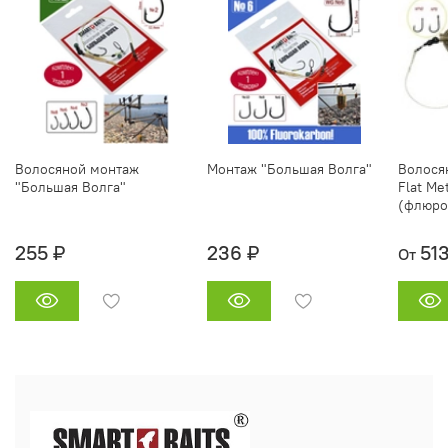
Волосяной монтаж
Монтаж "Большая Волга"
Волося
"Большая Волга"
Flat Me
(флюро
255 ₽
236 ₽
51
От